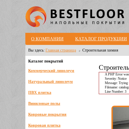
О КОМПАНИИ
КАТАЛОГ ПРОДУКЦИИ
Вы здесь:
Главная страница
Строительная химия
Каталог покрытий
Строитель
Коммерческий линолеум
A PHP Error was
Severity: Notice
Натуральный линолеум
Message: Trying t
Filename: catalog
Line Number: 3
ПВХ плитка
Виниловые полы
Ковровые покрытия
Ковровая плитка