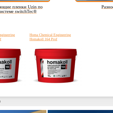
ющие пленки Uzin по
Разно
системе switchTec®
gineering
Homa Chemical Engineering
f
Homakoll 164 Prof
ы