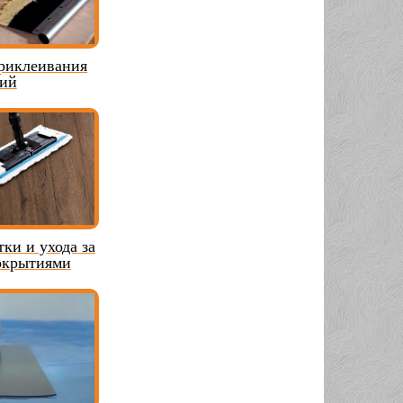
риклеивания
ий
тки и ухода за
окрытиями